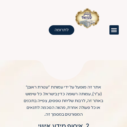
לתוכן
תנאי השימוש ומדיניות
הפרטיות
לתרומה
תנאי שימוש ומדיניות
אודות בית הדין
צרו קשר
פרטיות – אתר "בית
שמואל" | עמותת עטרת
ראובן
1. כללי
אתר זה מופעל על ידי עמותת "עטרת ראובן"
(ע"ר), עמותה רשומה כדין בישראל. כל שימוש
באתר זה, לרבות שליחת טפסים, צפייה בתכנים
או כל פעולה אחרת, מהווה הסכמה לתנאים
המפורטים במסמך זה.
2. איסוף מידע אישי